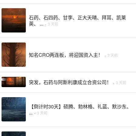
石药、石四药、甘李、正大天晴、拜耳、凯莱
英、 ...
·
3 天前
知名CRO两连板，将迎国资入主！
·
3 天前
突发，石药与阿斯利康成立合资公司！
·
3 天前
【倒计时30天】硕腾、勃林格、礼蓝、默沙东、
...
·
3 天前