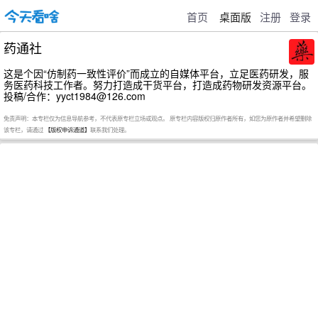
首页
桌面版
注册
登录
药通社
这是个因“仿制药一致性评价”而成立的自媒体平台，立足医药研发，服
务医药科技工作者。努力打造成干货平台，打造成药物研发资源平台。
投稿/合作：yyct1984@126.com
免责声明：本专栏仅为信息导航参考，不代表原专栏立场或观点。 原专栏内容版权归原作者所有，如您为原作者并希望删除
该专栏，请通过
【版权申诉通道】
联系我们处理。