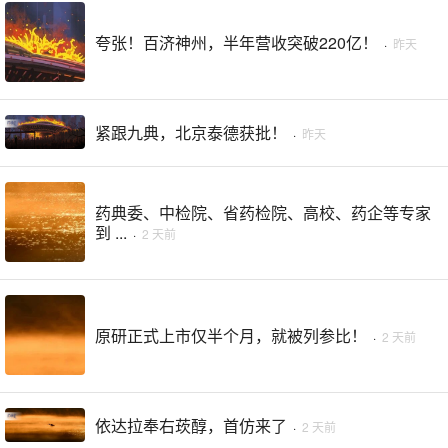
夸张！百济神州，半年营收突破220亿！
·
昨天
紧跟九典，北京泰德获批！
·
昨天
药典委、中检院、省药检院、高校、药企等专家
到 ...
·
2 天前
原研正式上市仅半个月，就被列参比！
·
2 天前
依达拉奉右莰醇，首仿来了
·
2 天前