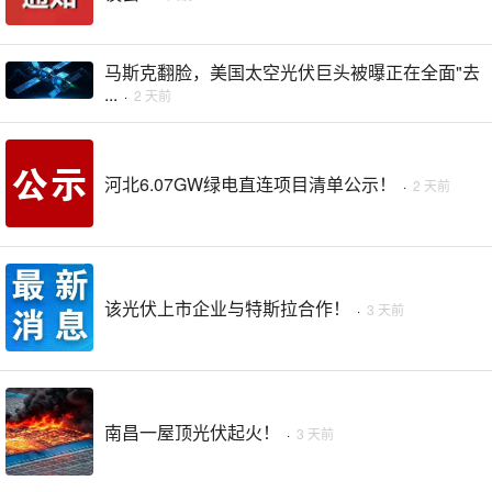
马斯克翻脸，美国太空光伏巨头被曝正在全面"去
...
·
2 天前
河北6.07GW绿电直连项目清单公示！
·
2 天前
该光伏上市企业与特斯拉合作！
·
3 天前
南昌一屋顶光伏起火！
·
3 天前