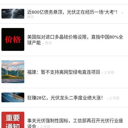
近600亿债务悬顶，光伏正在经历一场“大考”！
·
昨天
美国拟对进口多晶硅价格设限，直指中国80%全
球产能
·
昨天
福建：暂不支持离网型绿电直连项目
·
2 天前
狂赚28亿，光伏龙头二季度业绩大涨！
·
2 天前
事关光伏强制性国标，工信部再召开光伏行业座
谈会
·
2 天前