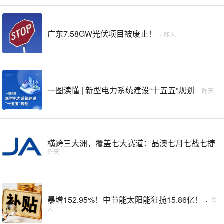
广东7.58GW光伏项目被废止！
·
昨天
一图读懂 | 新型电力系统建设“十五五”规划
·
昨天
横跨三大洲，覆盖七大赛道：晶澳七月七战七捷
·
昨天
暴增152.95%！中节能太阳能狂揽15.86亿！
·
昨
天