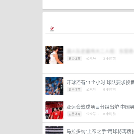
湖人队史最伟大二人组：东契奇
·
公众号
·
· 3 小时前 ·
五星体育
开球还有11个小时 球队要求换
·
公众号
·
· 6 小时前 ·
五星体育
亚运会篮球项目分组出炉 中国
·
公众号
·
· 8 小时前 ·
五星体育
马拉多纳“上帝之手”用球将再