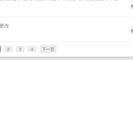
更改
2
3
4
下一页