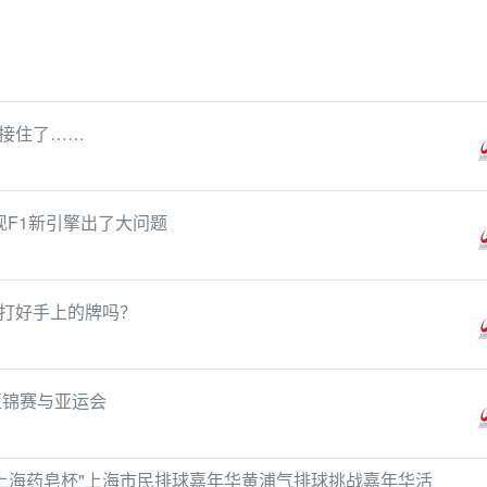
接住了……
现F1新引擎出了大问题
打好手上的牌吗？
亚锦赛与亚运会
26年"上海药皂杯"上海市民排球嘉年华黄浦气排球挑战嘉年华活