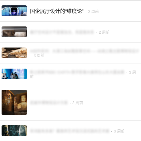
国企展厅设计的“维度论”
·
2 周前
展厅空间设计不是做加法，而是做关系
·
2 周前
AI创作系列：大漠江海丝路叙事空间——丝绸之路主题博物馆设计
·
3 周前
新之航新作BBC EARTH·数字影像大展将在山东大厦启幕
·
3 周
前
武威市博物馆设计方案
·
3 周前
宋词能有多美？戴敦邦艺术馆沉浸式国风艺术展
·
3 周前