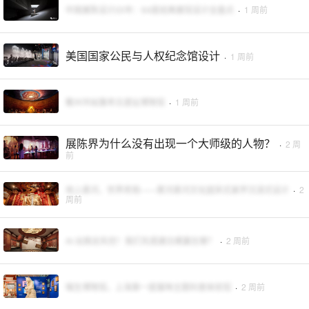
中国展陈设计20年：64座经典展馆设计全盘点
·
1 周前
美国国家公民与人权纪念馆设计
·
1 周前
衢州市姑蔑考古遗址博物馆
·
1 周前
展陈界为什么没有出现一个大师级的人物？
·
2 周
前
地上悬河，世界奇观——黄河悬河文化园宋式美学沉浸式设计
·
2
周前
AI 出图总失控！我们先搭建白模赢在哪？
·
2 周前
喵生博物馆，上海第一座猫咪主题科普体验馆
·
2 周前