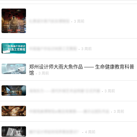
扎赉诺尔蒸汽机车博物馆
·
3 周前
中高端户外标识材质工艺教程
·
3 周前
郑州设计师大雨大魚作品 —— 生命健康教育科普
馆
·
3 周前
海淘东方——清代外销艺术品特展”正式开展
·
3 周前
中国戏曲博物馆ai概念效果图——展示云团队作品
·
3 周前
展厅设计师如何培养策划意识？
·
4 周前