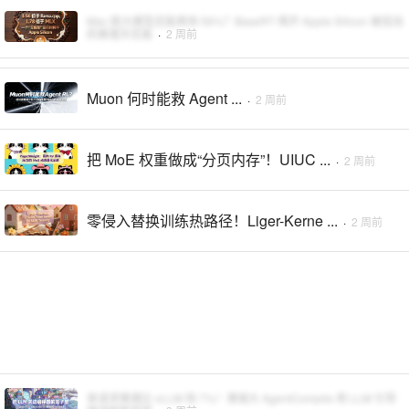
Mac 跑大模型还能再快 56%？BaseRT 揭开 Apple Silicon 被低估
的推理天花板
·
2 周前
Muon 何时能救 Agent ...
·
2 周前
把 MoE 权重做成“分页内存”！UIUC ...
·
2 周前
零侵入替换训练热路径！Liger-Kerne ...
·
2 周前
单请求推理比 vLLM 快 7%！港城大 AgentCompile 用 LLM 引导