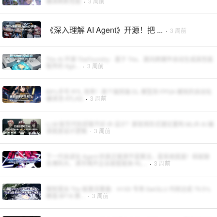
编译刷新性能
·
3 周前
《深入理解 AI Agent》开源！把 ...
·
3 周前
Tile-AI 开源 TileFoundry：基于 Tile、面向跨硬件自动生成高性能
程序的 Age...
·
3 周前
89%手写 RTL 效率！首个端到端 DL 模型到 FPGA 硬核的自动化
编译流 ATLAS
·
3 周前
LLM 能写代码却做不好 IR 设计？那就用形式理论重构 MLIR AI 编
译底层设计逻辑
·
3 周前
下一代自进化 Agent 的真正瓶颈不是算法，是系统底座！蚂蚁联
合港科大、清华揭开企业级智能体 RL...
·
3 周前
微软提出 Tile 级激活重叠：H100 专用 SwiGLU 内核达成 79.5%
峰值 BF16 算...
·
3 周前