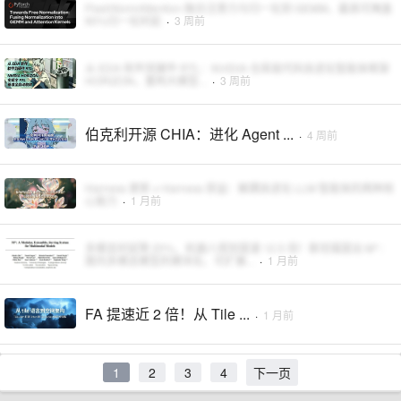
FlashNormAttention 融合注意力与归一化到 GEMM，最高可掩盖
90%归一化时延
·
3 周前
从 EDA 软件到硬件 RTL：NVIDIA 仓库级代码自进化智能体框架
HORIZON，重构大模型...
·
3 周前
伯克利开源 CHIA：进化 Agent ...
·
4 周前
Harness 更新 ≠ Harness 获益：解耦自进化 LLM 智能体的两种核
心能力
·
1 月前
多模态时延降 20%、机器人规划提速 12.5 倍！斯坦福提出 M*：
面向多模态模型的模块化、可扩展...
·
1 月前
FA 提速近 2 倍！从 Tile ...
·
1 月前
1
2
3
4
下一页