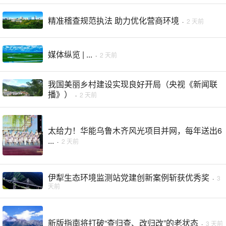
精准稽查规范执法 助力优化营商环境
·
2 天前
媒体纵览 | ...
·
2 天前
我国美丽乡村建设实现良好开局（央视《新闻联
播》）
·
2 天前
太给力！华能乌鲁木齐风光项目并网，每年送出6
...
·
2 天前
伊犁生态环境监测站党建创新案例斩获优秀奖
·
3
天前
新版指南将打破“查归查、改归改”的老状态
·
3 天前