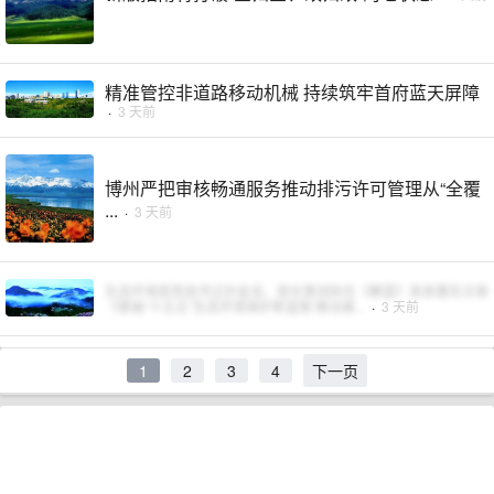
精准管控非道路移动机械 持续筑牢首府蓝天屏障​
·
3 天前
博州严把审核畅通服务推动排污许可管理从“全覆
...
·
3 天前
生态环境部党组书记孙金龙、部长黄润秋在《瞭望》发表署名文章
《擘画“十五五”生态环境保护新蓝图 推动美...
·
3 天前
1
2
3
4
下一页