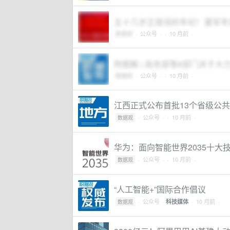
五十几岁正是闯的年纪！雷军年
数据观
·
公众号
·
· 10 月前 ·
附图解 | 商务部等8部门关于
数据观
·
公众号
·
· 10 月前 ·
江西正式公布首批13个省级公共
·
公众号
·
· 10 月前 ·
数据观
华为：面向智能世界2035十大
·
公众号
·
· 10 月前 ·
数据观
“人工智能+”国际合作倡议
·
公众号
·
· 10 月前 ·
科技媒体
数据观