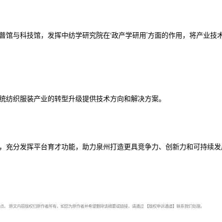
普馆与科技馆，发挥中纺学研究院在‘政产学研用’方面的作用，将产业技
。
统纺织服装产业的转型升级提供技术方向和解决方案。
生态，充分发挥平台育才功能，助力泉州打造更具竞争力、创新力和可持续发
点。 原文内容版权归原作者所有，如您为原作者并希望删除该摘要或链接，请通过
【版权申诉通道】
联系我们处理。