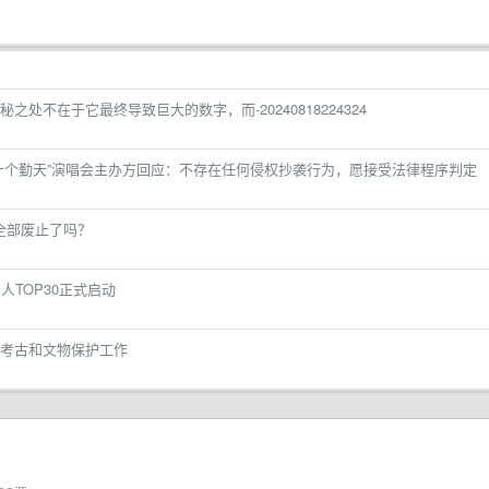
处不在于它最终导致巨大的数字，而-20240818224324
十个勤天”演唱会主办方回应：不存在任何侵权抄袭行为，愿接受法律程序判定
）全部废止了吗？
人TOP30正式启动
考古和文物保护工作