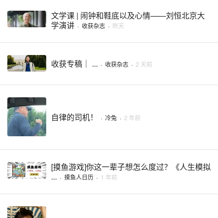
文学课 | 闹钟和鞋底以及心情——刘恒北京大
学演讲
·
收获杂志
·
昨天
收获专稿｜ ...
·
收获杂志
·
2 天前
自律的司机！
·
冷兔
·
2 年前
[摸鱼游戏]你这一辈子想怎么度过？《人生模拟
...
·
摸鱼人日历
·
1 年前