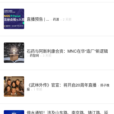
直播预告 | ...
·
药渡
·
2 天前
石药与阿斯利康合资：MNC在华“造厂”新逻辑
·
药智网
·
3 天前
《武林外传》官宣：将开启20周年直播
·
扬子晚
报
·
1 年前
停水通知！涉及山东路、南京路、镇江路、延