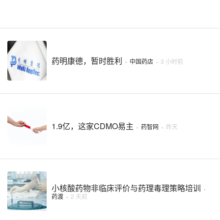
药明康德，暂时胜利
·
中国药店
·
3 小时前
1.9亿，这家CDMO易主
·
药智网
·
昨天
小核酸药物非临床评价与药理毒理策略培训
·
药渡
·
2 天前