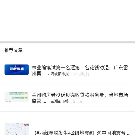
推荐文章
事业编笔试第一名遭第二名花钱劝退，广东雷
州再 ...
·
海峡都市报
·
17 小时前
兰州购房者投诉贝壳收贷款服务费，当地市场
监管 ...
·
三湘都市报
·
2 天前
【#西藏墨脱发生4.2级地震#】@中国地震台 ...