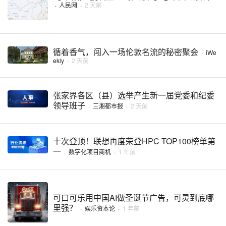
·
人民网
·
2 天前
循着香气，闯入一场伦敦名流的秘密聚会
·
iWe
ekly
·
2 天前
张家界各区（县）选举产生新一届党委和纪委
领导班子
·
三湘都市报
·
2 天前
十次登顶！联想再度荣登HPC TOP100榜单第
一
·
数字化项目商机
·
1 年前
可口可乐用中国AI做圣诞节广告，可灵到底哪
里强？
·
娱乐资本论
·
1 年前