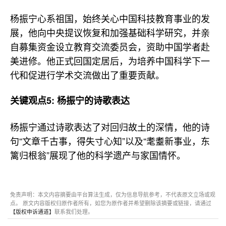
杨振宁心系祖国，始终关心中国科技教育事业的发
展，他向中央提议恢复和加强基础科学研究，并亲
自募集资金设立教育交流委员会，资助中国学者赴
美进修。他正式回国定居后，为培养中国科学下一
代和促进行学术交流做出了重要贡献。
关键观点5: 杨振宁的诗歌表达
杨振宁通过诗歌表达了对回归故土的深情，他的诗
句“文章千古事，得失寸心知”以及“耄耋新事业，东
篱归根翁”展现了他的科学遗产与家国情怀。
免责声明：本文内容摘要由平台算法生成，仅为信息导航参考，不代表原文立场或观
点。 原文内容版权归原作者所有，如您为原作者并希望删除该摘要或链接，请通过
【版权申诉通道】
联系我们处理。