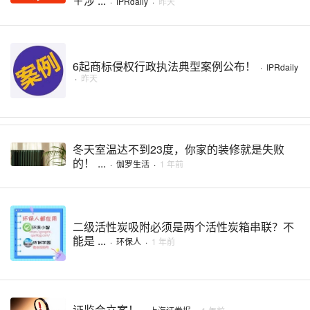
＋涉 ...
·
IPRdaily
·
昨天
6起商标侵权行政执法典型案例公布！
·
IPRdaily
·
昨天
冬天室温达不到23度，你家的装修就是失败
的！ ...
·
伽罗生活
·
1 年前
二级活性炭吸附必须是两个活性炭箱串联？不
能是 ...
·
环保人
·
1 年前
证监会立案！