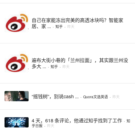
自己在家能冻出完美的高透冰块吗？智能家
居、家 ...
·
知乎
·
昨天
遍布大街小巷的「兰州拉面」，其实跟兰州没
多大 ...
·
知乎
·
昨天
“摇钱树”，别说cash ...
·
Quora文选英语
·
昨天
4 天，618 条评论，他通过知乎找到了工作
·
知
乎日报
·
昨天