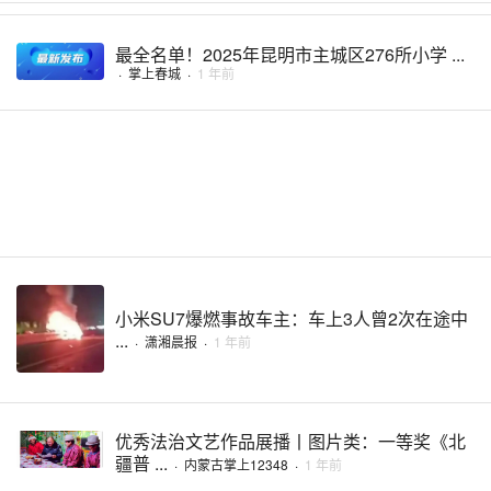
最全名单！2025年昆明市主城区276所小学 ...
·
掌上春城
·
1 年前
小米SU7爆燃事故车主：车上3人曾2次在途中
...
·
潇湘晨报
·
1 年前
优秀法治文艺作品展播丨图片类：一等奖《北
疆普 ...
·
内蒙古掌上12348
·
1 年前