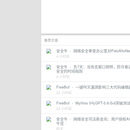
推荐文章
安全牛
·
网络安全审查办公室对PaloAlto
4 小时前
安全牛
·
负7天：当攻击窗口倒转，防守者
安全的时间规则
4 小时前
FreeBuf
·
一键RCE漏洞影响三大代码编辑
22 小时前
FreeBuf
·
Mythos 5与GPT-5.6-So
22 小时前
安全牛
·
网络安全司法新走向：用户授权AI
牛览
昨天