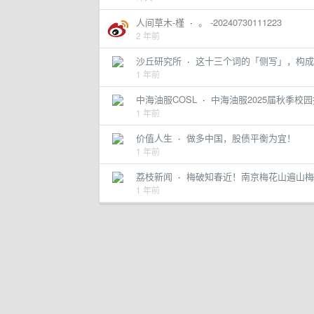
人间草木-槿
·
。 -20240730111223
2 年前
沙丘研究所
·
这十三个词的「侧写」，构成
1 年前
中海油服COSL
·
中海油服2025届秋季校
1 年前
价值人生
·
做多中国，股债平衡为宜！
1 年前
荔枝新闻
·
梅破知春近！南京梅花山遍山梅
1 年前