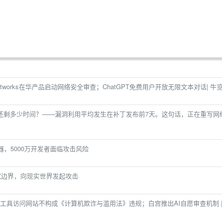
Networks在华产品启动网络安全审查；ChatGPT免费用户开放无限文本对话| 牛
还剩多少时间？——漏洞利用平均发生在补丁发布前7天。这句话，正在重写网
器，5000万开发者面临攻击风险
l突破测试边界，向现实世界发起攻击
工具访问网站不构成《计算机欺诈与滥用法》违规；白宫推出AI自愿审查机制 