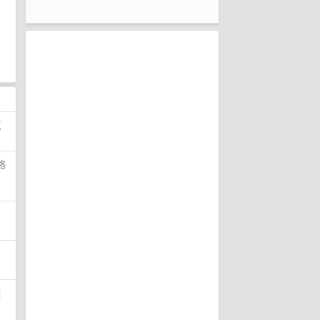
览
络
|