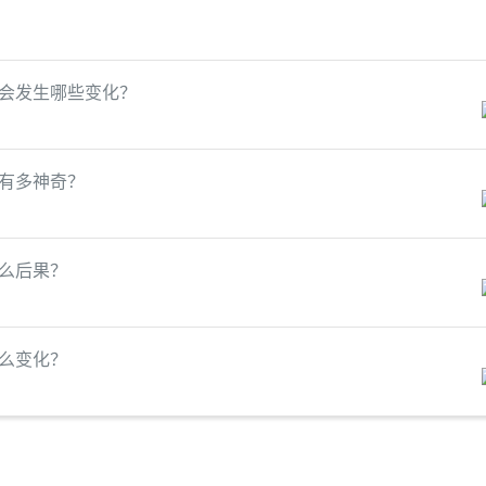
会发生哪些变化？
有多神奇？
么后果？
么变化？