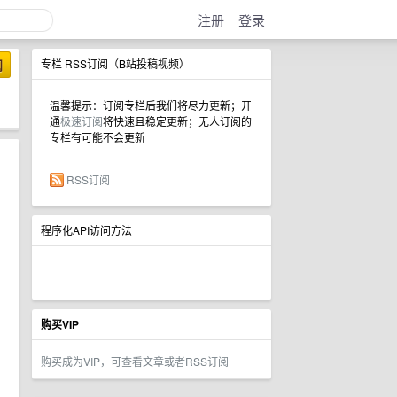
注册
登录
阅
专栏 RSS订阅（B站投稿视频）
温馨提示：订阅专栏后我们将尽力更新；开
通
极速订阅
将快速且稳定更新；无人订阅的
专栏有可能不会更新
RSS订阅
程序化API访问方法
购买VIP
购买成为VIP，可查看文章或者RSS订阅