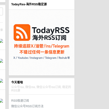
TodayRss-海外RSS稳定源
文章
今天看啥
公众号rss, 微信rss, 微信公众号rss订阅, 稳定的
RSS源
RSS极速订阅
微信公众号RSS订阅方法