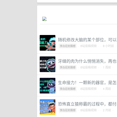
随机修改大脑的某个部位，可以
·
B站投稿视频
·
· 8 小时前 ·
李白尼的猜想
牙缝的肉为什么悄悄消失，再也
·
B站投稿视频
·
· 1 周前 ·
李白尼的猜想
生命接力！一颗新的器官，是怎
·
B站投稿视频
·
· 4 周前 ·
李白尼的猜想
恐怖直立猿称霸的过程中，都付
·
B站投稿视频
·
· 2 月前 ·
李白尼的猜想