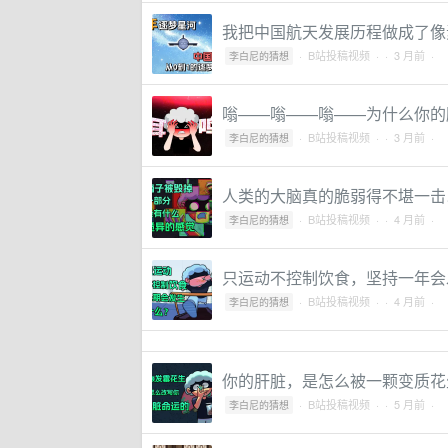
我把中国航天发展历程做成了像
·
B站投稿视频
·
· 3 月前 ·
李白尼的猜想
嗡——嗡——嗡——为什么你的
·
B站投稿视频
·
· 3 月前 ·
李白尼的猜想
人类的大脑真的脆弱得不堪一击
·
B站投稿视频
·
· 4 月前 ·
李白尼的猜想
只运动不控制饮食，坚持一年会
·
B站投稿视频
·
· 4 月前 ·
李白尼的猜想
你的肝脏，是怎么被一颗变质花
·
B站投稿视频
·
· 5 月前 ·
李白尼的猜想