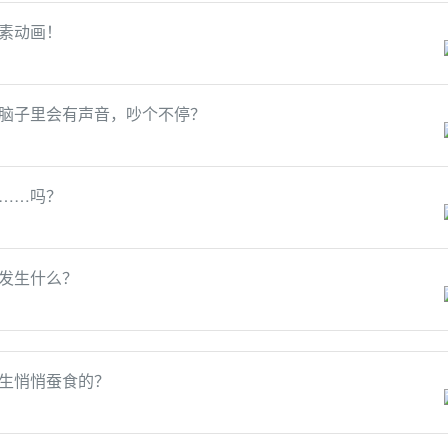
素动画！
脑子里会有声音，吵个不停？
……吗？
发生什么？
生悄悄蚕食的？