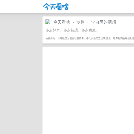
今天看啥
专栏
李白尼的猜想
›
›
多点好奇，多点猜想，多点意思。
免责声明：本专栏仅为信息导航参考，不代表原文立场或观点。 原专栏内容版权归