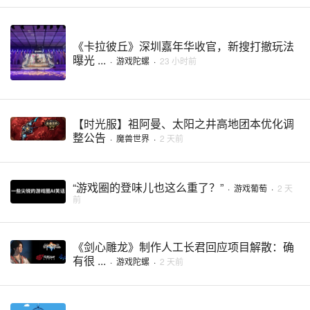
《卡拉彼丘》深圳嘉年华收官，新搜打撤玩法
曝光 ...
·
游戏陀螺
·
23 小时前
【时光服】祖阿曼、太阳之井高地团本优化调
整公告
·
魔兽世界
·
2 天前
“游戏圈的登味儿也这么重了？”
·
游戏葡萄
·
2 天
前
《剑心雕龙》制作人工长君回应项目解散：确
有很 ...
·
游戏陀螺
·
2 天前