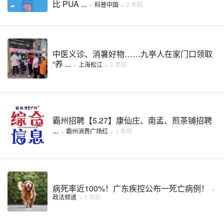
比 PUA ...
·
科普中国
·
2 年前
中医义诊、消暑好物……九亭人在家门口领取
“养 ...
·
上海松江
·
2 年前
霸州招聘【5.27】康仙庄、南孟、煎茶铺招聘
...
·
霸州消费广场红
·
1 年前
病死率近100%！广东疾控公布一死亡病例！
·
政法频道
·
1 年前