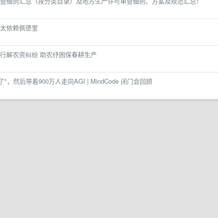
查细则汇总（按分类目录）及地方生产许可审查细则、方案及规范汇总！
太依赖佩德里
行解农资纠纷 助农纾困保春耕生产
"，然后带着900万人走向AGI | MindCode 闭门会回顾