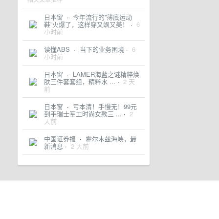
日本窗
·
今年流行的”薄底运动
鞋”火爆了，这样穿又飒又美！
·
6
小时前
读懂ABS
·
当下的业务困境
·
6
小时前
日本窗
·
LAMER海蓝之谜精粹焕
肤三件套套组，精粹水 ...
·
2 天
前
日本窗
·
亏本清！手慢无！99元
到手瑞士军工时尚女款三 ...
·
2
天前
中国证券报
·
霍尔木兹海峡，最
新消息
·
2 天前