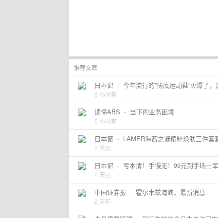
推荐文章
日本窗
·
今年流行的”薄底运动鞋”火爆了
6 小时前
读懂ABS
·
当下的业务困境
6 小时前
日本窗
·
LAMER海蓝之谜精粹焕肤三件
2 天前
日本窗
·
亏本清！手慢无！99元到手瑞士
2 天前
中国证券报
·
霍尔木兹海峡，最新消息
2 天前