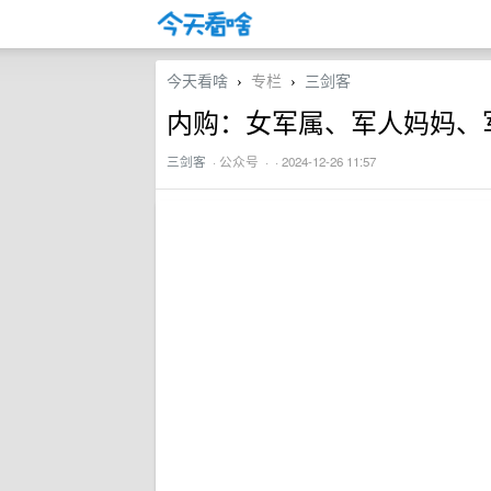
今天看啥
专栏
三剑客
›
›
内购：女军属、军人妈妈、
三剑客
·
公众号
· · 2024-12-26 11:57