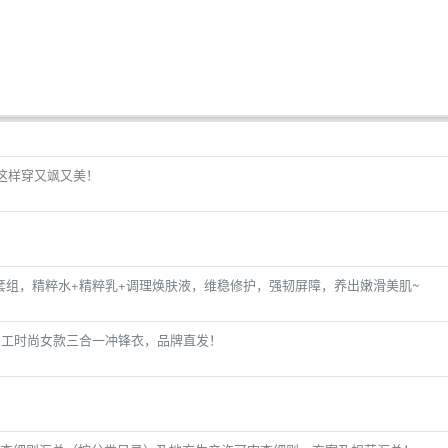
，这样穿又飒又美！
套套组，精粹水+精粹乳+调理焕肤液，维稳修护，强韧屏障，养出嫩滑美肌~
军工时尚女款三合一冲锋衣，品牌直发！