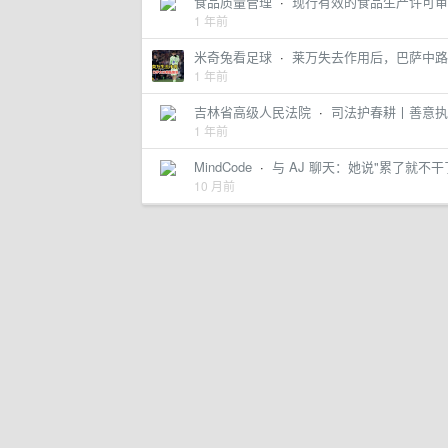
食品质量管理
·
现行有效的食品生产许可审
1 年前
米奇兔看足球
·
莱万失去作用后，巴萨中路
1 年前
吉林省高级人民法院
·
司法护春耕丨善意执
1 年前
MindCode
·
与 AJ 聊天：她说"累了就不干了
10 月前