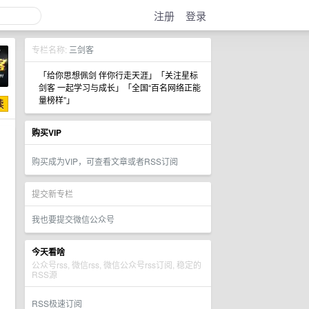
注册
登录
专栏名称:
三剑客
「给你思想佩剑 伴你行走天涯」「关注星标
剑客 一起学习与成长」「全国“百名网络正能
量榜样”」
购买VIP
购买成为VIP，可查看文章或者RSS订阅
提交新专栏
我也要提交微信公众号
今天看啥
公众号rss, 微信rss, 微信公众号rss订阅, 稳定的
RSS源
RSS极速订阅