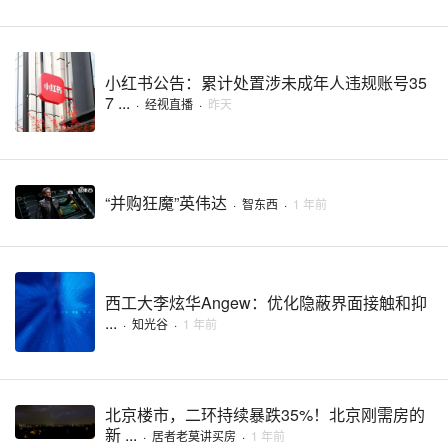
小红书公告：累计处置涉未成年人违规账号35
7 ...
·
经视直播
·
昨天
“并购狂魔”英伟达
·
智东西
·
1 年前
西工大李炫华Angew：优化隐蔽界面接触和抑
...
·
知光谷
·
1 年前
北京楼市，二环持续暴跌35%！北京刚需房的
新 ...
·
居者老莫讲买房
·
1 年前