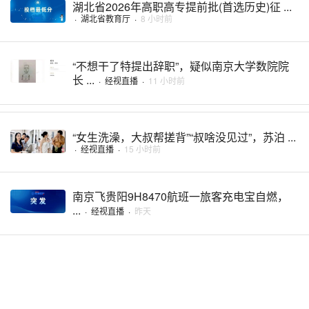
湖北省2026年高职高专提前批(首选历史)征 ...
·
湖北省教育厅
·
8 小时前
“不想干了特提出辞职”，疑似南京大学数院院
长 ...
·
经视直播
·
11 小时前
“女生洗澡，大叔帮搓背”“叔啥没见过”，苏泊 ...
·
经视直播
·
15 小时前
南京飞贵阳9H8470航班一旅客充电宝自燃，
...
·
经视直播
·
昨天