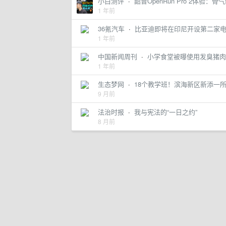
小白测评
·
韶音OpenRun Pro 2体验
1 年前
36氪汽车
·
比亚迪即将在印尼开设第二家电动
1 年前
中国新闻周刊
·
小学食堂被曝使用发臭猪肉
1 年前
生态梦网
·
18个教学班！滨海新区新添一
9 月前
法治时报
·
我与宪法的“一日之约”
8 月前