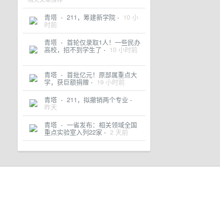
青塔
·
211，筹建新学院
·
10 小
时前
青塔
·
首轮仅录取1人！一些民办
高校，招不到学生了
·
10 小时前
青塔
·
首批亿元！原部属重点大
学，获巨额捐赠
·
19 小时前
青塔
·
211，拟撤销两个专业
·
昨天
青塔
·
一省发布：相关领域全国
重点实验室入列22家
·
2 天前