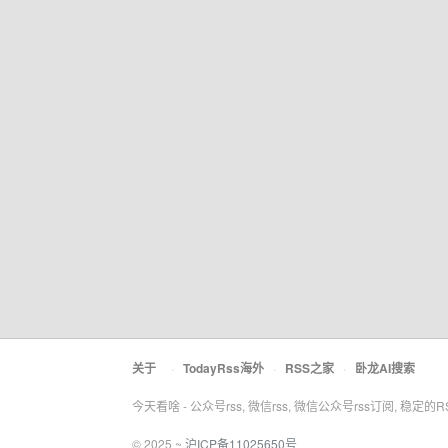
关于
·
TodayRss海外
·
RSS之家
·
卧龙AI搜索
今天看啥 - 公众号rss, 微信rss, 微信公众号rss订阅, 稳定的
© 2025 ~
沪ICP备11025650号