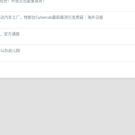
：骨气结合！开放式也能重音质？
汽车工厂，特斯拉Cybercab最新路测引发质疑｜海外日报
，官方通报
所公办幼儿园