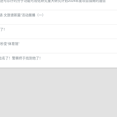
进与诊疗的分子功能可视化研究重大研究计划2024年度项目指南的通告
寄语·文旅谱新篇”活动展播（一）
了！
秒变“体育馆”
出名了！警察终于找到他了！