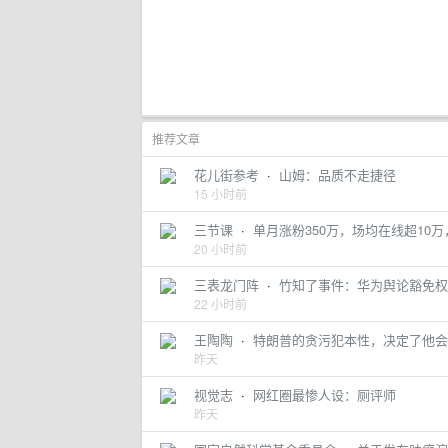
推荐文章
花儿街参考
·
山姆：品质不走捷径
15 小时前
三节课
·
单月涨粉350万，场均在线超10
20 小时前
三表龙门阵
·
竹知了事件：华为舆论豁免权
22 小时前
王陶陶
·
特朗普的贪污犯本性，决定了他会
昨天
视觉志
·
网红圈最惨人设：厕评师
昨天