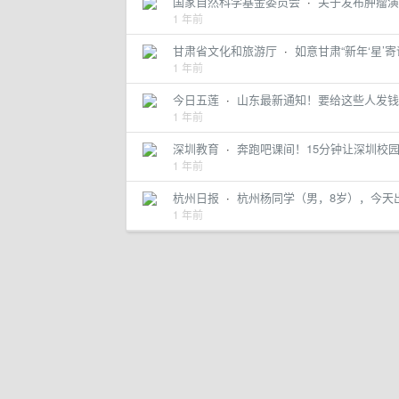
国家自然科学基金委员会
·
关于发布肿瘤演
1 年前
甘肃省文化和旅游厅
·
如意甘肃“新年‘星’
1 年前
今日五莲
·
山东最新通知！要给这些人发钱
1 年前
深圳教育
·
奔跑吧课间！15分钟让深圳校园
1 年前
杭州日报
·
杭州杨同学（男，8岁），今天
1 年前