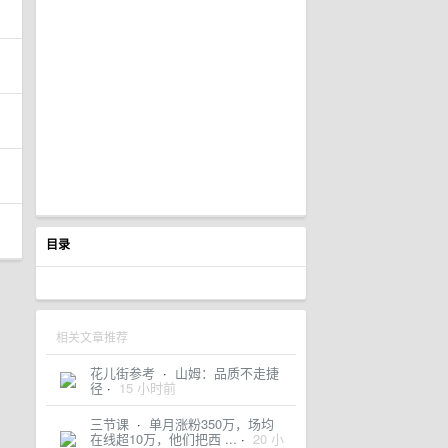
目录
相关文章推荐
花儿街参考
·
山姆：品质不走捷
径
·
15 小时前
三节课
·
单月涨粉350万，场均
在线超10万，他们把西 ...
·
20 小