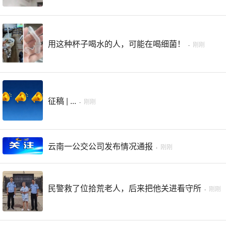
用这种杯子喝水的人，可能在喝细菌！
·
刚刚
征稿 | ...
·
刚刚
云南一公交公司发布情况通报
·
刚刚
民警救了位拾荒老人，后来把他关进看守所
·
刚刚