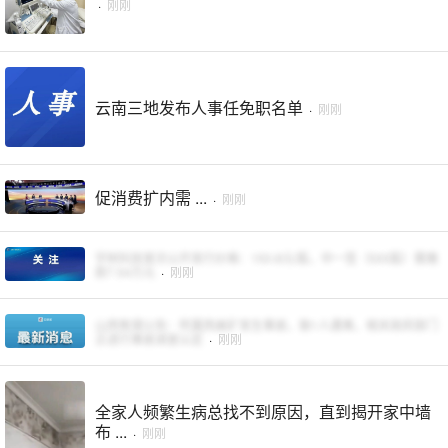
·
刚刚
云南三地发布人事任免职名单
·
刚刚
促消费扩内需 ...
·
刚刚
宇树科技首次公开发行价格：150.8元/股，中一签（500股）需缴
款7.54万元
·
刚刚
山西焦煤公告：所属西曲矿发生事故，致1人遇难，相关政府部门
正进行事故调查认定
·
刚刚
全家人频繁生病总找不到原因，直到揭开家中墙
布 ...
·
刚刚