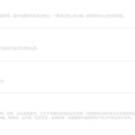
新闻细节，脑补有趣有料的政治常识。一群接近核心的小编，给你提供走心的时政新闻。
，只服务于独立思考的人群。
结合。
媒体、社群、企业服务版块，立足于中国科技创新前沿阵地，动态跟踪头部科技企业发展和传
数据、物联网、云计算、信息安全、金融科技、大健康等科技创新在产业之中的应用与落地。