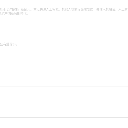
互联网+迈向智能+新纪元。重点关注人工智能、机器人等前沿领域发展，关注人机融合、人工智
领航中国新智能时代。
一些有趣的事。