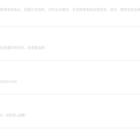
读跨境电商热点，挖掘行业商机，分析企业模式，分享跨境电商运营经验、技巧、案例及创业
在信息爆炸的年代，你需要选择
DM.COM
平台！深科技+战略！