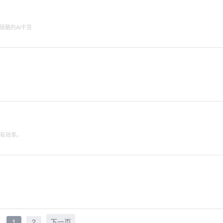
很酷的AI干货
、有效率。
1
2
下一页