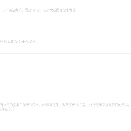
里更快一步！关注我们，回复“今天”，更多大新闻等你来发现
书/故事/美文/电台/美学。
、有水平的医务工作者为受众，以“服务医生，改善医疗”为宗旨，让行医更幸福是我们的使命
的存在方式。