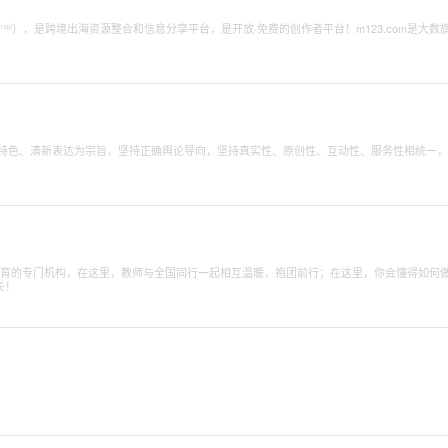
（10¹⁰⁰），是跨境出海资源整合和信息分享平台，是开放·免费的创作者平台！m123.com是大数
法治特色、清新表达为宗旨，坚持正确舆论导向，坚持真实性、原创性、互动性、服务性相统一
教育的专门机构，在这里，教师与全国同行一起相互温暖，抱团前行；在这里，你会懂得如何
长！