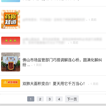
@所有家长：千万别信！没有吃了就能变聪明的药
·
1 周前
@佛山甜品店、茶饮店经营者：使用这种原材料必须进行消费提
示，否则可能面临3万元以下罚款！
·
1 周前
佛山市场监管部门巧搭调解连心桥，圆满化解纠
纷 ...
·
1 周前
双肺大面积变白！夏天用它千万当心！
·
1 周前
1
2
3
4
下一页