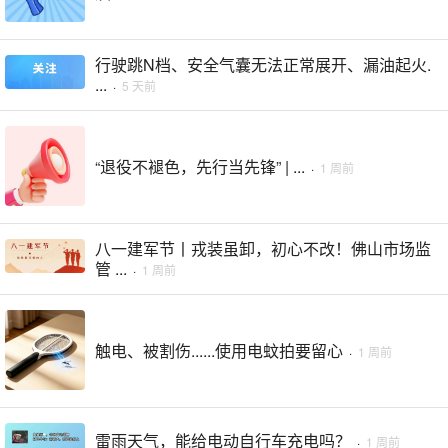
行驶跳N档、安全气囊无法正常展开、漏油起火.
...
·
5 天前
“退役不褪色，先行当先锋” | ...
·
1 周前
八一建军节丨戎装虽卸，初心不改！佛山市场监
管 ...
·
1 周前
触电、被割伤......使用电蚊拍要留心
·
1 周前
雷雨天气，能给电动自行车充电吗？
·
1 周前